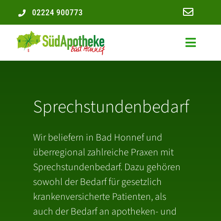
Zum
02224 900773
Inhalt
springen
Toggle
Navigat
Unsere A
Karriere
Sprechstundenbedarf
Service
Wir beliefern in Bad Honnef und
überregional zahlreiche Praxen mit
Leistung
Sprechstundenbedarf. Dazu gehören
sowohl der Bedarf für gesetzlich
Rezept ei
krankenversicherte Patienten, als
auch der Bedarf an apotheken- und
Kontakt