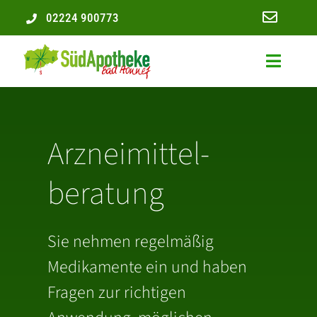
Zum
02224 900773
Inhalt
springen
Toggle
Navigat
Unsere A
Arzneimittel-
Karriere
beratung
Service
Leistung
Sie nehmen regelmäßig
Medikamente ein und haben
Rezept ei
Fragen zur richtigen
Kontakt